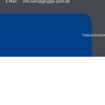
E-Mail:
info.ivers@gruppe-pohl.de
Datenschutz
I