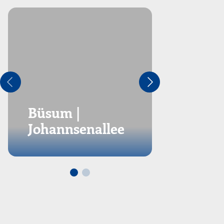
Albersd
Büsum |
Neuba
Johannsenallee
Steinz