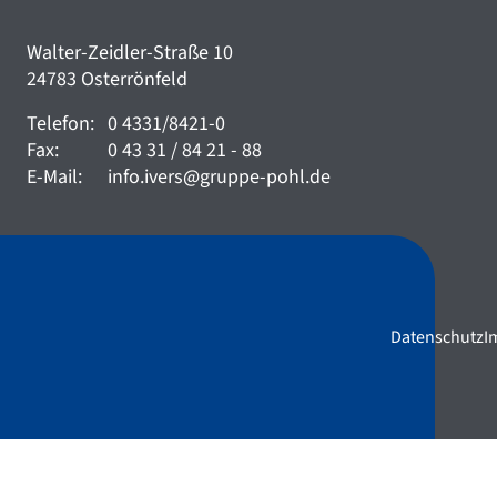
Walter-Zeidler-Straße 10
24783 Osterrönfeld
Telefon:
0 4331/8421-0
Fax:
0 43 31 / 84 21 - 88
E-Mail:
info.ivers@gruppe-pohl.de
Datenschutz
I